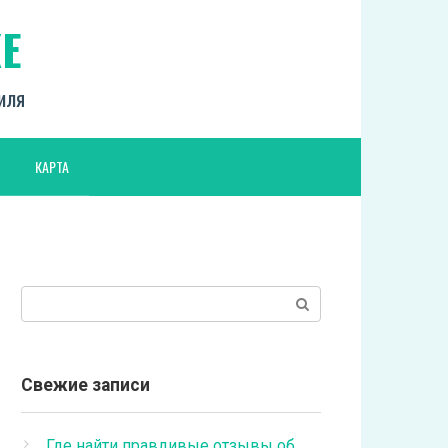
Е
биля
КАРТА
Поиск:
Свежие записи
Где найти правдивые отзывы об