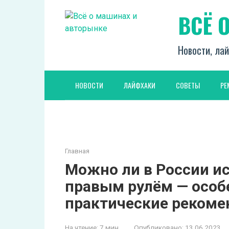
Перейти
ВСЁ 
к
контенту
Новости, лай
НОВОСТИ
ЛАЙФХАКИ
СОВЕТЫ
РЕ
Главная
Можно ли в России ис
правым рулём — особ
практические реком
На чтение:
7 мин
Опубликовано:
13.06.2023