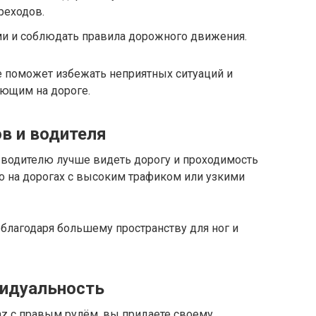
реходов.
и и соблюдать правила дорожного движения.
 поможет избежать неприятных ситуаций и
ающим на дороге.
в и водителя
 водителю лучше видеть дорогу и проходимость
о на дорогах с высоким трафиком или узкими
лагодаря большему пространству для ног и
видуальность
z с правым рулём, вы придаете своему