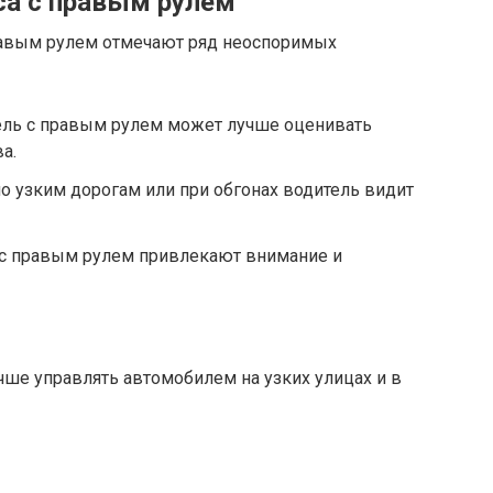
а с правым рулем
авым рулем отмечают ряд неоспоримых
тель с правым рулем может лучше оценивать
а.
о узким дорогам или при обгонах водитель видит
с правым рулем привлекают внимание и
ше управлять автомобилем на узких улицах и в