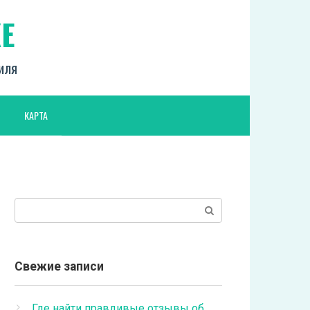
Е
биля
КАРТА
Поиск:
Свежие записи
Где найти правдивые отзывы об