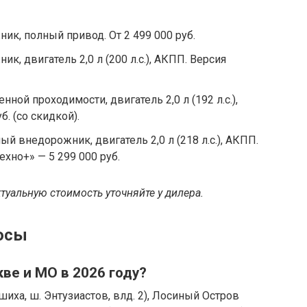
к, полный привод. От 2 499 000 руб.
, двигатель 2,0 л (200 л.с.), АКПП. Версия
ой проходимости, двигатель 2,0 л (192 л.с.),
б. (со скидкой).
 внедорожник, двигатель 2,0 л (218 л.с.), АКПП.
ехно+» — 5 299 000 руб.
туальную стоимость уточняйте у дилера.
осы
ве и МО в 2026 году?
ха, ш. Энтузиастов, влд. 2), Лосиный Остров