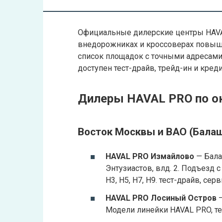
Официальные дилерские центры HAVA
внедорожниках и кроссоверах повышен
список площадок с точными адресами 
доступен тест-драйв, трейд-ин и кред
Дилеры HAVAL PRO по о
Восток Москвы и ВАО (Балаш
HAVAL PRO Измайлово
— Бала
Энтузиастов, влд. 2. Подъезд 
H3, H5, H7, H9. тест-драйв, серв
HAVAL PRO Лосиный Остров
—
Модели линейки HAVAL PRO, те