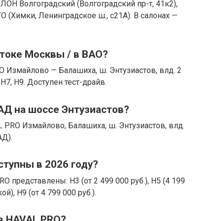
ИЛОН Волгоградский (Волгоградский пр-т, 41к2),
О (Химки, Ленинградское ш., с21А). В салонах —
стоке Москвы / в ВАО?
 Измайлово — Балашиха, ш. Энтузиастов, влд. 2
 H7, H9. Доступен тест-драйв.
АД на шоссе Энтузиастов?
 PRO Измайлово, Балашиха, ш. Энтузиастов, влд.
АД).
тупны в 2026 году?
O представлены: H3 (от 2 499 000 руб.), H5 (4 199
ой), H9 (от 4 799 000 руб.).
ов HAVAL PRO?