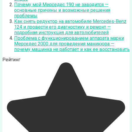
Почему мой Мерседес 190 не заводится —
основные причины и возможные решения
проблемы
Как снять редуктор на автомобиле Mercedes-Benz
124 и провести его диагностику и ремонт —
подробная инструкция для автолюбителей
Проблема с функционированием аппарата марки
Мерседес 2000 для проведения маникюра —
почему машинка не работает и как ее восстановить
Рейтинг