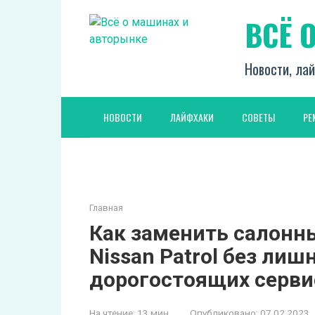
Перейти
ВСЁ 
к
контенту
Новости, лай
НОВОСТИ
ЛАЙФХАКИ
СОВЕТЫ
РЕ
Главная
Как заменить салонн
Nissan Patrol без лиш
дорогостоящих серви
На чтение:
13 мин
Опубликовано:
07.02.2023