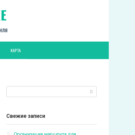
Е
биля
КАРТА
Поиск:
Свежие записи
Организация маршрута для