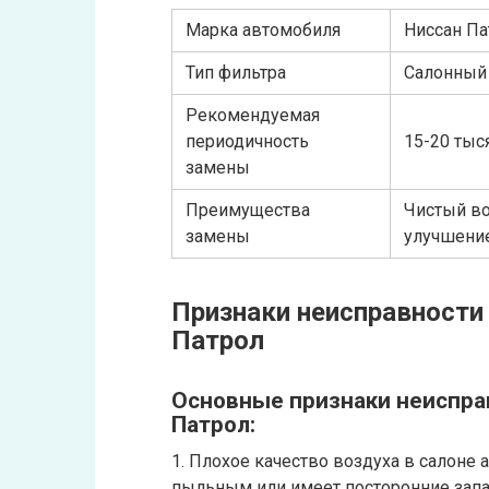
Марка автомобиля
Ниссан Па
Тип фильтра
Салонный
Рекомендуемая
периодичность
15-20 тыся
замены
Преимущества
Чистый во
замены
улучшени
Признаки неисправности
Патрол
Основные признаки неисправ
Патрол:
1. Плохое качество воздуха в салоне
пыльным или имеет посторонние запах