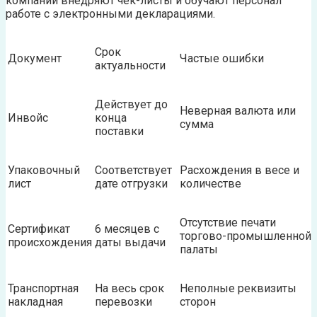
компании внедряют чек-листы и обучают персонал
работе с электронными декларациями.
Срок
Документ
Частые ошибки
актуальности
Действует до
Неверная валюта или
Инвойс
конца
сумма
поставки
Упаковочный
Соответствует
Расхождения в весе и
лист
дате отгрузки
количестве
Отсутствие печати
Сертификат
6 месяцев с
торгово-промышленной
происхождения
даты выдачи
палаты
Транспортная
На весь срок
Неполные реквизиты
накладная
перевозки
сторон