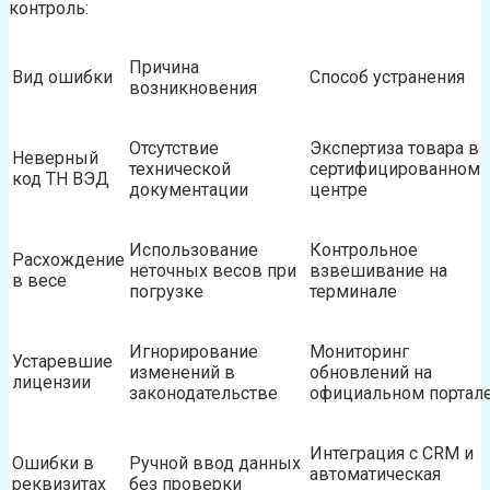
контроль:
Причина
Вид ошибки
Способ устранения
возникновения
Отсутствие
Экспертиза товара в
Неверный
технической
сертифицированном
код ТН ВЭД
документации
центре
Использование
Контрольное
Расхождение
неточных весов при
взвешивание на
в весе
погрузке
терминале
Игнорирование
Мониторинг
Устаревшие
изменений в
обновлений на
лицензии
законодательстве
официальном портал
Интеграция с CRM и
Ошибки в
Ручной ввод данных
автоматическая
реквизитах
без проверки