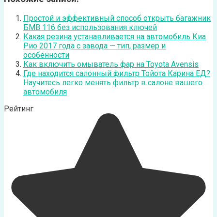
Простой и эффективный способ открыть багажник
БМВ 116 без использования ключей
Какая резина устанавливается на автомобиль Киа
Рио 2017 года с завода — тип, размер и
особенности
Как включить омыватель фар на Toyota Avensis
Где находится салонный фильтр Тойота Карина ЕД?
Научитесь легко менять фильтр в салоне вашего
автомобиля
Рейтинг