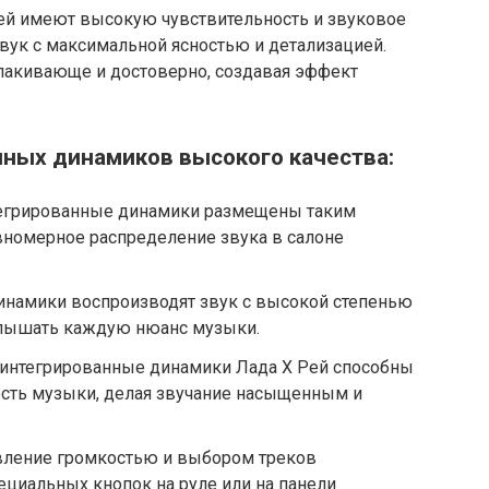
ей имеют высокую чувствительность и звуковое
звук с максимальной ясностью и детализацией.
олакивающе и достоверно, создавая эффект
ных динамиков высокого качества:
тегрированные динамики размещены таким
вномерное распределение звука в салоне
динамики воспроизводят звук с высокой степенью
услышать каждую нюанс музыки.
: интегрированные динамики Лада Х Рей способны
ость музыки, делая звучание насыщенным и
авление громкостью и выбором треков
циальных кнопок на руле или на панели