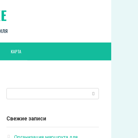
Е
биля
КАРТА
Поиск:
Свежие записи
Организация маршрута для