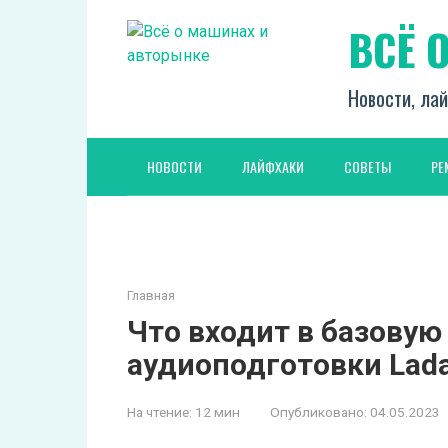
Перейти
ВСЁ 
к
контенту
Новости, лай
НОВОСТИ
ЛАЙФХАКИ
СОВЕТЫ
РЕ
Главная
Что входит в базову
аудиоподготовки Lada
На чтение:
12 мин
Опубликовано:
04.05.2023