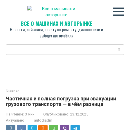
Перейти
к
контенту
ВСЁ О МАШИНАХ И АВТОРЫНКЕ
Новости, лайфхаки, совету по ремонту, диагностике и
выбору автомобиля
Поиск:
Главная
Частичная и полная погрузка при эвакуации
грузового транспорта — в чём разница
На чтение:
3 мин
Опубликовано:
23.12.2025
Актуально
autodiadm