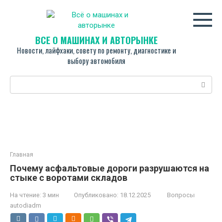
Перейти
к
контенту
ВСЁ О МАШИНАХ И АВТОРЫНКЕ
Новости, лайфхаки, совету по ремонту, диагностике и
выбору автомобиля
Поиск:
Главная
Почему асфальтовые дороги разрушаются на
стыке с воротами складов
На чтение:
3 мин
Опубликовано:
18.12.2025
Вопросы
autodiadm