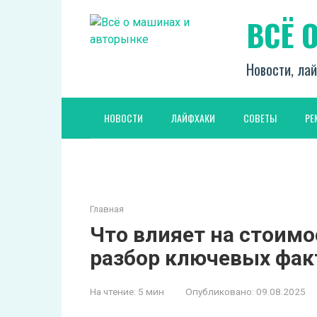
Перейти
ВСЁ 
к
контенту
Новости, лай
НОВОСТИ
ЛАЙФХАКИ
СОВЕТЫ
РЕ
Главная
Что влияет на стоим
разбор ключевых фак
На чтение:
5 мин
Опубликовано:
09.08.2025