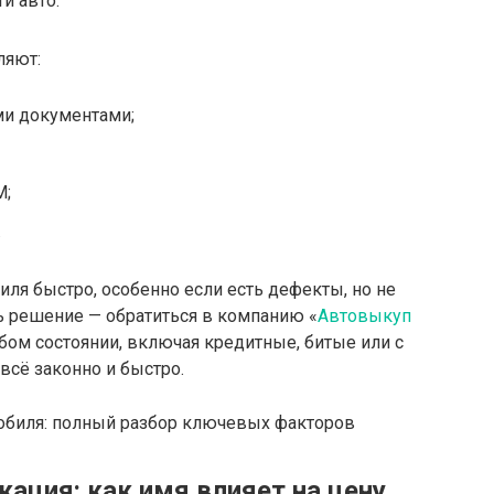
и авто.
ляют:
и документами;
М;
.
иля быстро, особенно если есть дефекты, но не
ть решение — обратиться в компанию «
Автовыкуп
бом состоянии, включая кредитные, битые или с
всё законно и быстро.
ация: как имя влияет на цену