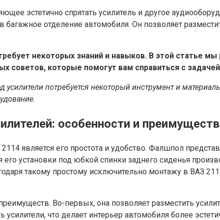
ляющее эстетично спрятать усилитель и другое аудиообору
 в багажное отделение автомобиля. Он позволяет размест
требует некоторых знаний и навыков. В этой статье м
х советов, которые помогут вам справиться с задачей
од усилители потребуется некоторый инструмент и материал
удование.
илителей: особенности и преимуществ
2114 является его простота и удобство. Фалшпол представ
ля его установки под юбкой спинки заднего сиденья прои
агодаря такому простому исключительно монтажу в ВАЗ 21
преимуществ. Во-первых, она позволяет разместить усилит
 усилители, что делает интерьер автомобиля более эстет