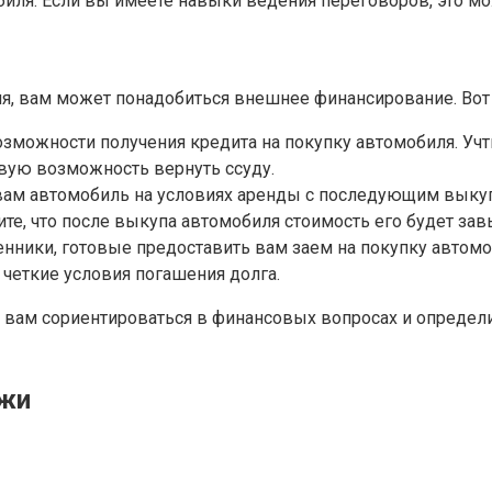
биля. Если вы имеете навыки ведения переговоров, это м
ля, вам может понадобиться внешнее финансирование. Вот
озможности получения кредита на покупку автомобиля. Учти
вую возможность вернуть ссуду.
вам автомобиль на условиях аренды с последующим выкуп
ите, что после выкупа автомобиля стоимость его будет за
венники, готовые предоставить вам заем на покупку автом
 четкие условия погашения долга.
 вам сориентироваться в финансовых вопросах и определ
ажи