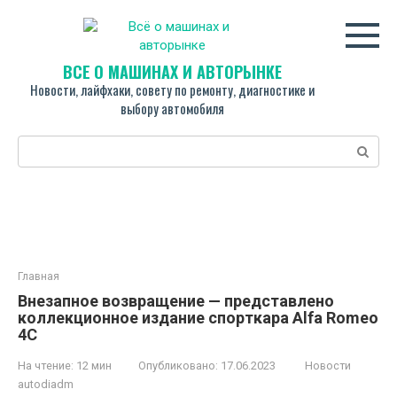
Перейти
к
контенту
ВСЁ О МАШИНАХ И АВТОРЫНКЕ
Новости, лайфхаки, совету по ремонту, диагностике и
выбору автомобиля
Поиск:
Главная
Внезапное возвращение — представлено
коллекционное издание спорткара Alfa Romeo
4C
На чтение:
12 мин
Опубликовано:
17.06.2023
Новости
autodiadm