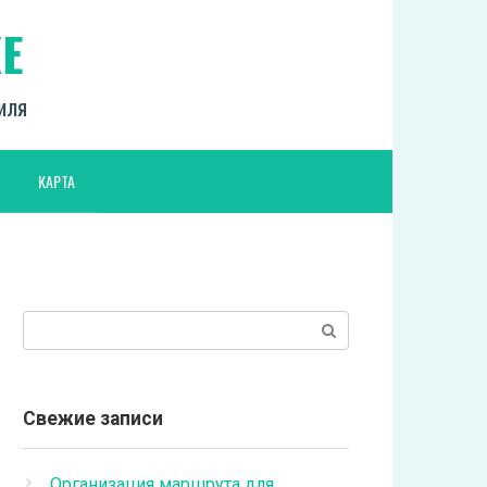
Е
биля
КАРТА
Поиск:
Свежие записи
Организация маршрута для