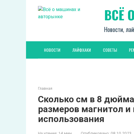
Перейти
ВСЁ 
к
контенту
Новости, лай
НОВОСТИ
ЛАЙФХАКИ
СОВЕТЫ
РЕ
Главная
Сколько см в 8 дюйм
размеров магнитол и
использования
На чтение:
14 мин
Опубликовано:
08.10.2023