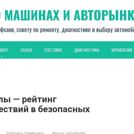
О МАШИНАХ И АВТОРЫНК
фхаки, совету по ремонту, диагностике и выбору автомо
МОНТ
САЛОН
TEST DRIVE
ДИАГНОСТИКА
УПРАВЛЕНИЕ
лы — рейтинг
ствий в безопасных
Рубрика:
Лайфхаки
Автор:
autodiadm