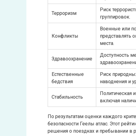
Риск террорист
Терроризм
группировок.
Военные или по
Конфликты
представлять о
места.
Доступность м
Здравоохранение
здравоохранени
Естественные
Риск природных
бедствия
наводнения и у
Политическая и
Стабильность
включая наличи
По результатам оценки каждого крите
безопасности Геелы атлас. Этот рей
решения о поездках и пребывании в р