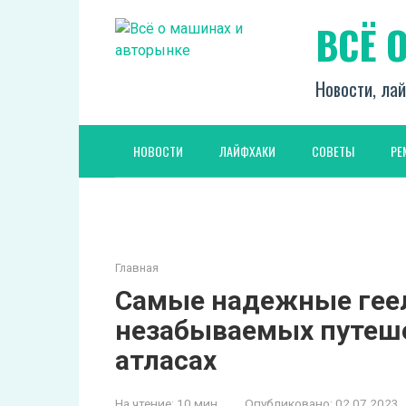
Перейти
ВСЁ 
к
контенту
Новости, лай
НОВОСТИ
ЛАЙФХАКИ
СОВЕТЫ
РЕ
Главная
Самые надежные гее
незабываемых путеше
атласах
На чтение:
10 мин
Опубликовано:
02.07.2023