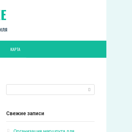
Е
биля
КАРТА
Поиск:
Свежие записи
Организация маршрута для