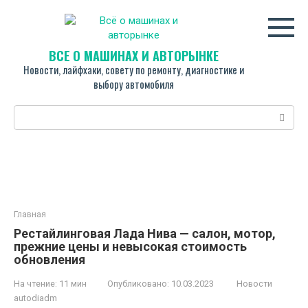
Перейти
к
контенту
ВСЁ О МАШИНАХ И АВТОРЫНКЕ
Новости, лайфхаки, совету по ремонту, диагностике и
выбору автомобиля
Поиск:
Главная
Рестайлинговая Лада Нива — салон, мотор,
прежние цены и невысокая стоимость
обновления
На чтение:
11 мин
Опубликовано:
10.03.2023
Новости
autodiadm