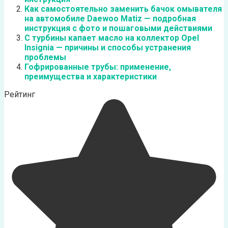
Как самостоятельно заменить бачок омывателя
на автомобиле Daewoo Matiz — подробная
инструкция с фото и пошаговыми действиями
С турбины капает масло на коллектор Opel
Insignia — причины и способы устранения
проблемы
Гофрированные трубы: применение,
преимущества и характеристики
Рейтинг