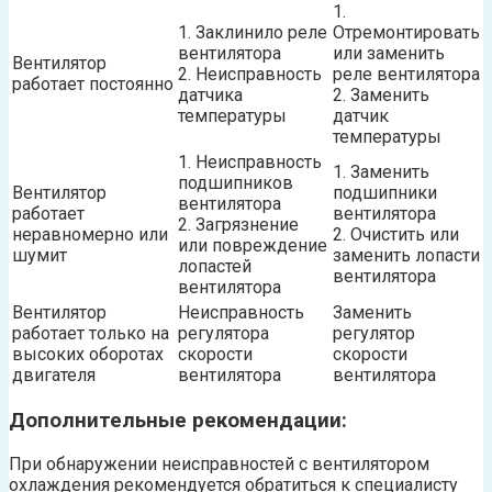
1.
1. Заклинило реле
Отремонтировать
вентилятора
или заменить
Вентилятор
2. Неисправность
реле вентилятора
работает постоянно
датчика
2. Заменить
температуры
датчик
температуры
1. Неисправность
1. Заменить
подшипников
Вентилятор
подшипники
вентилятора
работает
вентилятора
2. Загрязнение
неравномерно или
2. Очистить или
или повреждение
шумит
заменить лопасти
лопастей
вентилятора
вентилятора
Вентилятор
Неисправность
Заменить
работает только на
регулятора
регулятор
высоких оборотах
скорости
скорости
двигателя
вентилятора
вентилятора
Дополнительные рекомендации:
При обнаружении неисправностей с вентилятором
охлаждения рекомендуется обратиться к специалисту