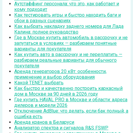
Аутстаффинг персонала: что это, как работает и
кому подходит
Как тестировать игры и быстро находить баги и
сбои в разных сценариях
Как выбрать накладку заднего номера для Лада
Калина: полное руководство
Где в Москве купить автомобиль в рассрочку и не
запутаться в условиях — разбираем понятные
варианты для покупателя
Как купить авто в рассрочку и не переплатить —
разбираем реальные варианты для обычного
покупателя
Аренда генераторов 20 кВт: особенности,
применение и выбор оборудования
Какой TENET выбрать
Как быстро и качественно построить каркасный
дом в Москве за 90 дней в 2026 году
Где купить HAVAL PRO в Москве и области: адреса
дилеров и модели 2026
Отключение AdBlue: что делать, если бак полный, а
ошибка есть
Аренда кранов в Беларуси
Анализатор спектра и сигналов R&S FSWP