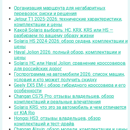
Организация маршрута для негабаритных
перевозок: риски и решения
Jetour T1 2025-2026: технические характеристики,
комплектации и цены
Какой Solaris выбрать: HC, KRX, KRS или HS —
разбираем по вашему образу жизни
Solaris HS 2024-2026: обзор седана, комплектации и
цены
Haval Jolion 2026: полный обзор, комплектации и
цены
Solaris HC или Haval Jolion: сравнение кроссоверов
для российских дорог
Госпрограмма на автомобили 2026: список машин,
условия и кто может получить скидку
Geely EX5 EM-i: обзор гибридного кроссовера и его
особенности
Changan CS75 Pro: отзывы владельцев, обзор
комплектаций и реальные впечатления
Solaris KRS: что это за автомобиль и чем отличается
от KIA Rio
Hongqi HS3: отзывы владельцев, обзор
комплектаций и тест-драйв
Changan Alsvin: обзор модели, комплектации и цены