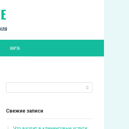
Е
биля
КАРТА
Поиск:
Свежие записи
Что входит в клининговые услуги: