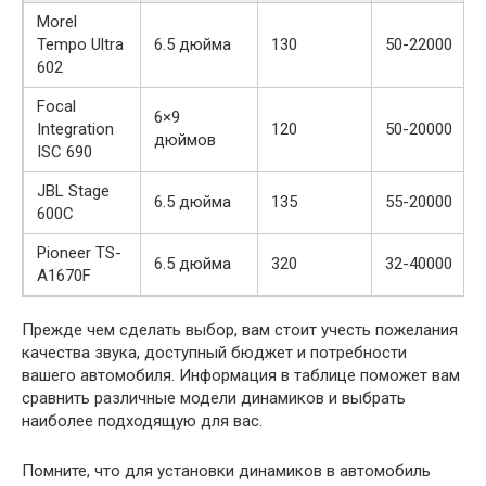
Morel
Tempo Ultra
6.5 дюйма
130
50-22000
602
Focal
6×9
Integration
120
50-20000
дюймов
ISC 690
JBL Stage
6.5 дюйма
135
55-20000
600C
Pioneer TS-
6.5 дюйма
320
32-40000
A1670F
Прежде чем сделать выбор, вам стоит учесть пожелания
качества звука, доступный бюджет и потребности
вашего автомобиля. Информация в таблице поможет вам
сравнить различные модели динамиков и выбрать
наиболее подходящую для вас.
Помните, что для установки динамиков в автомобиль