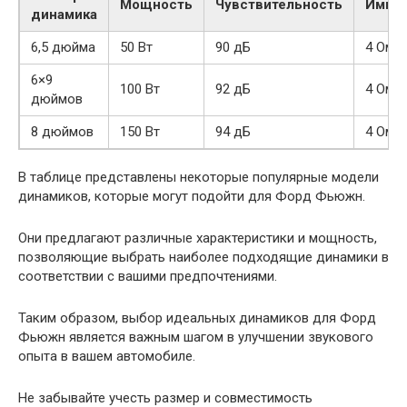
Мощность
Чувствительность
Импе
динамика
6,5 дюйма
50 Вт
90 дБ
4 Ом
6×9
100 Вт
92 дБ
4 Ом
дюймов
8 дюймов
150 Вт
94 дБ
4 Ом
В таблице представлены некоторые популярные модели
динамиков, которые могут подойти для Форд Фьюжн.
Они предлагают различные характеристики и мощность,
позволяющие выбрать наиболее подходящие динамики в
соответствии с вашими предпочтениями.
Таким образом, выбор идеальных динамиков для Форд
Фьюжн является важным шагом в улучшении звукового
опыта в вашем автомобиле.
Не забывайте учесть размер и совместимость