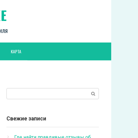
Е
биля
КАРТА
Поиск:
Свежие записи
Где найти правдивые отзывы об