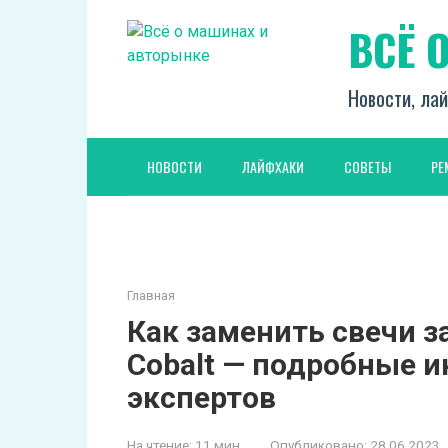
Перейти
ВСЁ 
к
контенту
Новости, лай
НОВОСТИ
ЛАЙФХАКИ
СОВЕТЫ
РЕ
Главная
Как заменить свечи з
Cobalt — подробные и
экспертов
На чтение:
11 мин
Опубликовано:
28.06.2023