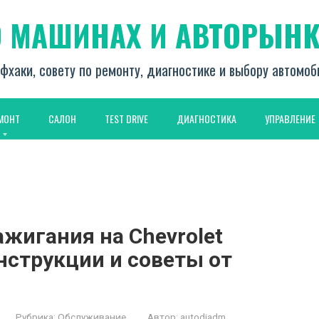
О МАШИНАХ И АВТОРЫНК
фхаки, совету по ремонту, диагностике и выбору автомо
МОНТ
САЛОН
TEST DRIVE
ДИАГНОСТИКА
УПРАВЛЕНИЕ
ажигания на Chevrolet
нструкции и советы от
Рубрика:
Обслуживание
Автор:
autodiadm