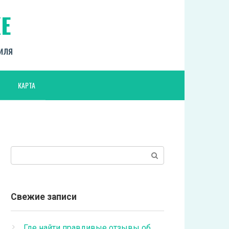
Е
биля
КАРТА
Поиск:
Свежие записи
Где найти правдивые отзывы об