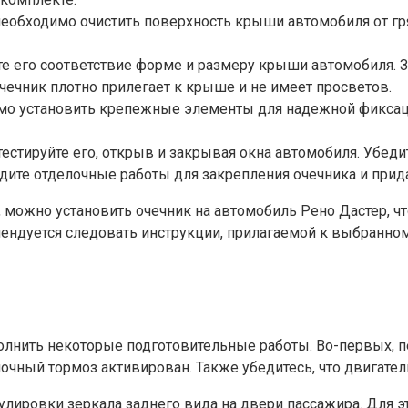
еобходимо очистить поверхность крыши автомобиля от гря
те его соответствие форме и размеру крыши автомобиля. 
чечник плотно прилегает к крыше и не имеет просветов.
мо установить крепежные элементы для надежной фиксаци
естируйте его, открыв и закрывая окна автомобиля. Убеди
дите отделочные работы для закрепления очечника и прид
можно установить очечник на автомобиль Рено Дастер, чт
мендуется следовать инструкции, прилагаемой к выбранном
лнить некоторые подготовительные работы. Во-первых, пе
ночный тормоз активирован. Также убедитесь, что двигате
улировки зеркала заднего вида на двери пассажира. Для эт