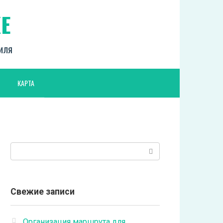
Е
биля
КАРТА
Поиск:
Свежие записи
Организация маршрута для