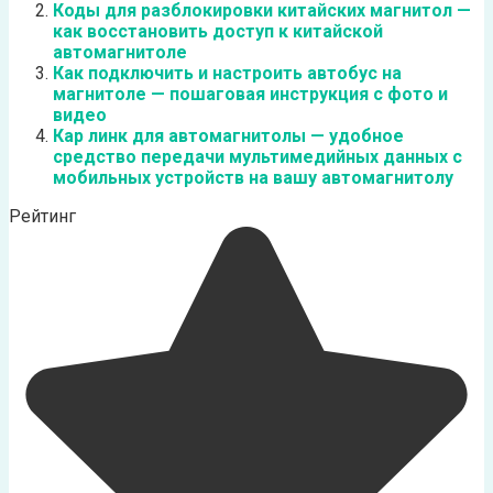
Коды для разблокировки китайских магнитол —
как восстановить доступ к китайской
автомагнитоле
Как подключить и настроить автобус на
магнитоле — пошаговая инструкция с фото и
видео
Кар линк для автомагнитолы — удобное
средство передачи мультимедийных данных с
мобильных устройств на вашу автомагнитолу
Рейтинг