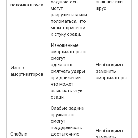
заднюю ось,
пыльник или
поломка шруса
могут
шрус.
разрушиться или
поломаться, что
может привести
к стуку сзади.
Изношенные
амортизаторы не
смогут
адекватно
Необходимо
Износ
смягчать удары
заменить
амортизаторов
при движении,
амортизаторы.
что может
вызывать стук
сзади.
Слабые задние
пружины не
смогут
поддерживать
Необходимо
Слабые
достаточную
заменить