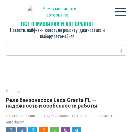
Перейти
к
контенту
ВСЁ О МАШИНАХ И АВТОРЫНКЕ
Новости, лайфхаки, совету по ремонту, диагностике и
выбору автомобиля
Поиск:
Главная
Реле бензонасоса Lada Granta FL —
надежность и особенности работы
На чтение:
5 мин
Опубликовано:
11.10.2023
Ремонт
autodiadm