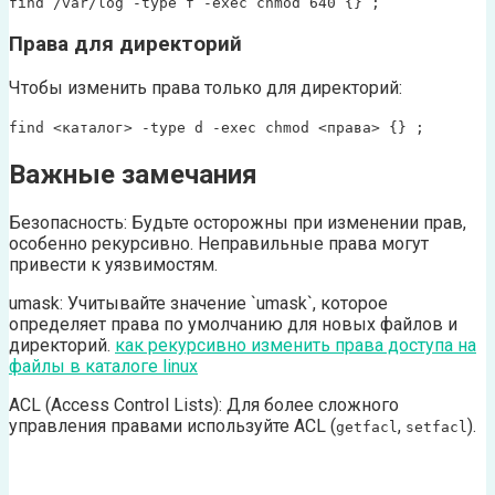
find /var/log -type f -exec chmod 640 {} ;
Права для директорий
Чтобы изменить права только для директорий:
find <каталог> -type d -exec chmod <права> {} ;
Важные замечания
Безопасность: Будьте осторожны при изменении прав,
особенно рекурсивно. Неправильные права могут
привести к уязвимостям.
umask: Учитывайте значение `umask`, которое
определяет права по умолчанию для новых файлов и
директорий.
как рекурсивно изменить права доступа на
файлы в каталоге linux
ACL (Access Control Lists): Для более сложного
управления правами используйте ACL (
,
).
getfacl
setfacl