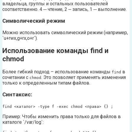
владельца, группы и остальных пользователей
соответственно. 4 ─ чтение, 2 ⎼ запись, 1 ─ выполнение.
Символический режим
Можно использовать символический режим (например,
`u+rwx,g+rx,o+r`).
Использование команды find и
chmod
Более гибкий подход – использование команды
в
find
сочетании с
. Это позволяет применять изменения
chmod
только к определенным типам файлов.
Синтаксис:
find <каталог> -type f -exec chmod <права> {} ;
Пример: Чтобы изменить права только для файлов в
каталоге `/var/log`: