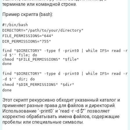
терминале или командной строке.
Пример скрипта (bash):
#!/bin/bash
DIRECTORY="/path/to/your/directory"
FILE_PERMISSIONS="644"
DIR_PERMISSIONS="755"
find "$DIRECTORY" -type f -print0 | while IFS= read -r
-d $'' file; do
chmod "$FILE_PERMISSIONS" "$file"
done
find "$DIRECTORY" -type d -print0 | while IFS= read -r
-d $'' dir; do
chmod "$DIR_PERMISSIONS" "$dir"
done
Этот скрипт рекурсивно обходит указанный каталог и
применяет разные права для файлов и директорий.
Использование `-print0` и `read -r -d $’’` позволяет
корректно обрабатывать имена файлов, содержащие
пробелы или специальные символы.