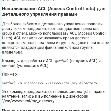
Использование ACL (Access Control Lists) для
детального управления правами
Для более гибкого и детального управления правами
доступа, чем предоставляют стандартные права user,
group и others, можно использовать ACL (Access Control
Lists). ACL позволяют назначать права доступа
конкретным пользователям и группам, даже если они не
являются владельцем файла или членом группы
владельца.
Команды для работы с ACL:
(получить ACL) и
getfacl
(установить ACL).
setfacl
Пример:
setfacl -m u:john:rwx /var/www/html/my_directory
Эта команда предоставляет пользователю `john` права
на чтение, запись и выполнение в директории
`/var/www/html/my_directory`.
Права доступа в контексте различных