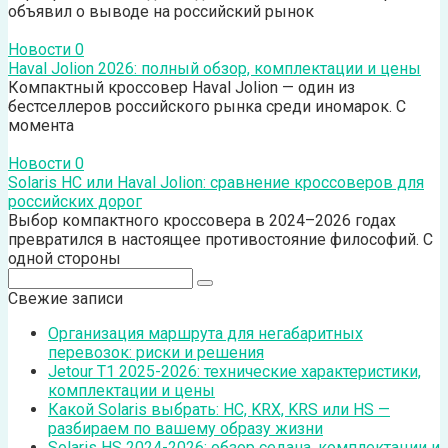
объявил о выводе на российский рынок
Новости
0
Haval Jolion 2026: полный обзор, комплектации и цены
Компактный кроссовер Haval Jolion — один из
бестселлеров российского рынка среди иномарок. С
момента
Новости
0
Solaris HC или Haval Jolion: сравнение кроссоверов для
российских дорог
Выбор компактного кроссовера в 2024–2026 годах
превратился в настоящее противостояние философий. С
одной стороны
Поиск:
Свежие записи
Организация маршрута для негабаритных
перевозок: риски и решения
Jetour T1 2025-2026: технические характеристики,
комплектации и цены
Какой Solaris выбрать: HC, KRX, KRS или HS —
разбираем по вашему образу жизни
Solaris HS 2024-2026: обзор седана, комплектации и