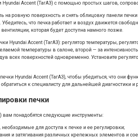
и Hyundai Accent (ТагАЗ) с помощью простых шагов, сопр
 на ровную поверхность и снять облицовку панели печки 
 Убедитесь, что печка работает и воздух движется свобод
вентиляции, которая будет доступна намного позже.
чки Hyundai Accent (ТагАЗ): регулятор температуры, регул
елаемой температуры в салоне, второй — за интенсивность
обдув всех поверхностей одновременно. Установите регуля
 печки Hyundai Accent (ТагАЗ), чтобы убедиться, что они 
обратиться к специалисту для дальнейшей диагностики и 
ировки печки
З) вам понадобятся следующие инструменты:
 необходимые для доступа к печке и ее регулировки;
ания и затягивания различных крепежных элементов и со