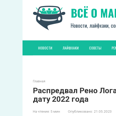
Перейти
ВСЁ О М
к
контенту
Новости, лайфхаки, со
НОВОСТИ
ЛАЙФХАКИ
СОВЕТЫ
РЕ
Главная
Распредвал Рено Лога
дату 2022 года
На чтение:
5 мин
Опубликовано:
21.05.2023