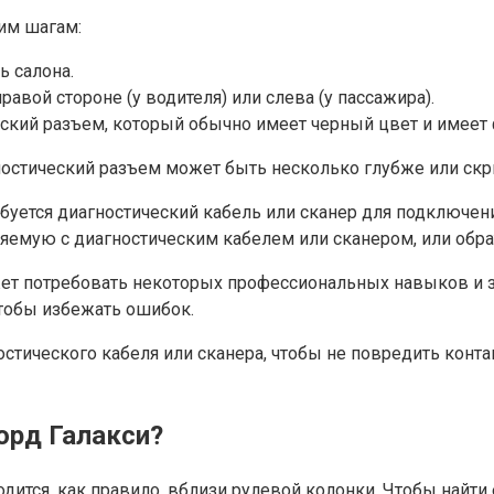
им шагам:
ь салона.
авой стороне (у водителя) или слева (у пассажира).
еский разъем, который обычно имеет черный цвет и имеет
ностический разъем может быть несколько глубже или скры
буется диагностический кабель или сканер для подключени
емую с диагностическим кабелем или сканером, или обрат
ет потребовать некоторых профессиональных навыков и зна
чтобы избежать ошибок.
тического кабеля или сканера, чтобы не повредить конта
орд Галакси?
дится, как правило, вблизи рулевой колонки. Чтобы найти