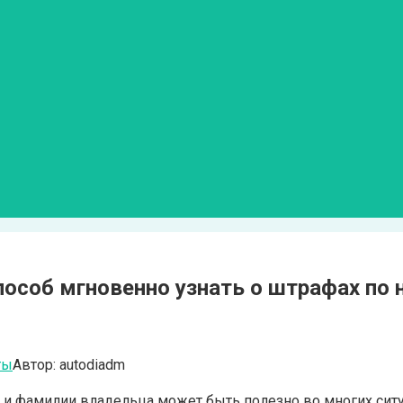
соб мгновенно узнать о штрафах по
ты
Автор:
autodiadm
и фамилии владельца может быть полезно во многих ситуа