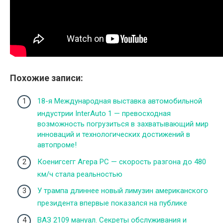
Похожие записи:
18-я Международная выставка автомобильной
индустрии InterAuto 1 — превосходная
возможность погрузиться в захватывающий мир
инноваций и технологических достижений в
автопроме!
Коенигсегг Агера РС — скорость разгона до 480
км/ч стала реальностью
У трампа длиннее новый лимузин американского
президента впервые показался на публике
ВАЗ 2109 мануал. Секреты обслуживания и