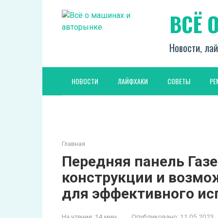
Перейти
ВСЁ 
к
контенту
Новости, лай
НОВОСТИ
ЛАЙФХАКИ
СОВЕТЫ
РЕ
Главная
Передняя панель Газе
конструкции и возмо
для эффективного ис
На чтение:
14 мин
Опубликовано:
11.05.2023