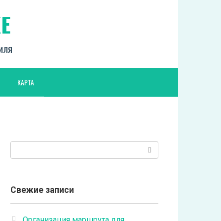
Е
биля
КАРТА
Поиск:
Свежие записи
Организация маршрута для