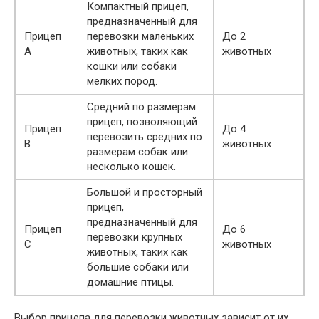
Компактный прицеп,
предназначенный для
Прицеп
перевозки маленьких
До 2
A
животных, таких как
животных
кошки или собаки
мелких пород.
Средний по размерам
прицеп, позволяющий
Прицеп
До 4
перевозить средних по
B
животных
размерам собак или
несколько кошек.
Большой и просторный
прицеп,
предназначенный для
Прицеп
До 6
перевозки крупных
C
животных
животных, таких как
большие собаки или
домашние птицы.
Выбор прицепа для перевозки животных зависит от их