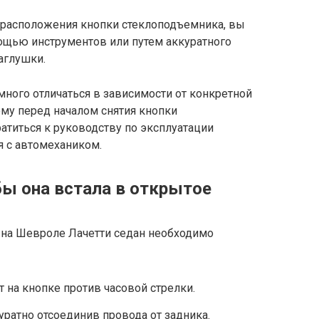
о расположения кнопки стеклоподъемника, вы
мощью инструментов или путем аккуратного
аглушки.
много отличаться в зависимости от конкретной
му перед началом снятия кнопки
атиться к руководству по эксплуатации
я с автомехаником.
бы она встала в открытое
 на Шевроле Лачетти седан необходимо
 на кнопке против часовой стрелки.
уратно отсоединив провода от задника.