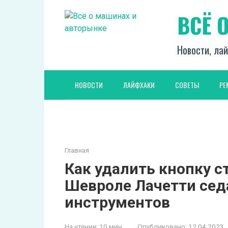
Перейти
ВСЁ 
к
контенту
Новости, лай
НОВОСТИ
ЛАЙФХАКИ
СОВЕТЫ
РЕ
Главная
Как удалить кнопку 
Шевроле Лачетти сед
инструментов
На чтение:
10 мин
Опубликовано:
12.04.2023