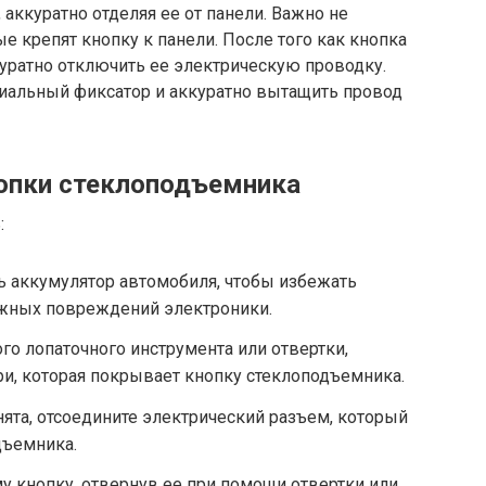
 аккуратно отделяя ее от панели. Важно не
е крепят кнопку к панели. После того как кнопка
ккуратно отключить ее электрическую проводку.
циальный фиксатор и аккуратно вытащить провод
нопки стеклоподъемника
:
ь аккумулятор автомобиля, чтобы избежать
жных повреждений электроники.
го лопаточного инструмента или отвертки,
ри, которая покрывает кнопку стеклоподъемника.
нята, отсоедините электрический разъем, который
дъемника.
у кнопку, отвернув ее при помощи отвертки или