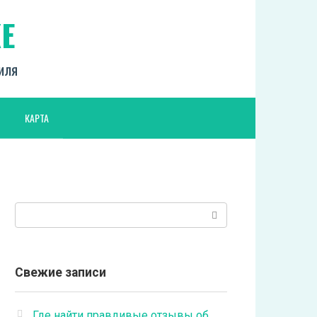
Е
биля
КАРТА
Поиск:
Свежие записи
Где найти правдивые отзывы об