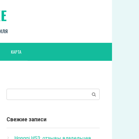
Е
биля
КАРТА
Поиск:
Свежие записи
Hongqi HS3: отзывы владельцев,