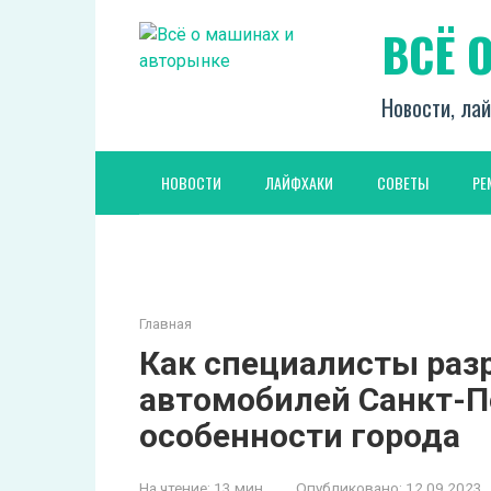
Перейти
ВСЁ 
к
контенту
Новости, лай
НОВОСТИ
ЛАЙФХАКИ
СОВЕТЫ
РЕ
Главная
Как специалисты раз
автомобилей Санкт-П
особенности города
На чтение:
13 мин
Опубликовано:
12.09.2023