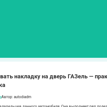
овать накладку на дверь ГАЗель — пра
ка
и
Автор:
autodiadm
 владельцев данного автомобиля. Она выполняет ряд поле