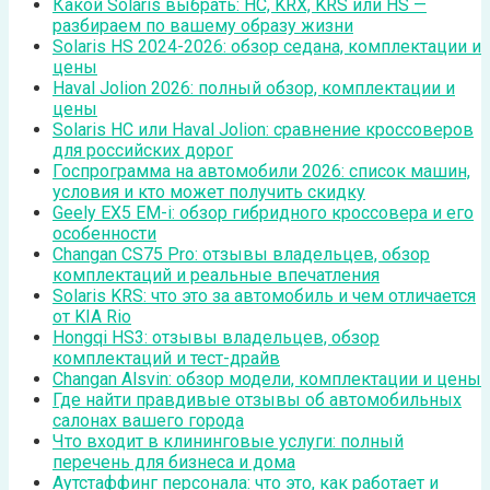
Какой Solaris выбрать: HC, KRX, KRS или HS —
разбираем по вашему образу жизни
Solaris HS 2024-2026: обзор седана, комплектации и
цены
Haval Jolion 2026: полный обзор, комплектации и
цены
Solaris HC или Haval Jolion: сравнение кроссоверов
для российских дорог
Госпрограмма на автомобили 2026: список машин,
условия и кто может получить скидку
Geely EX5 EM-i: обзор гибридного кроссовера и его
особенности
Changan CS75 Pro: отзывы владельцев, обзор
комплектаций и реальные впечатления
Solaris KRS: что это за автомобиль и чем отличается
от KIA Rio
Hongqi HS3: отзывы владельцев, обзор
комплектаций и тест-драйв
Changan Alsvin: обзор модели, комплектации и цены
Где найти правдивые отзывы об автомобильных
салонах вашего города
Что входит в клининговые услуги: полный
перечень для бизнеса и дома
Аутстаффинг персонала: что это, как работает и