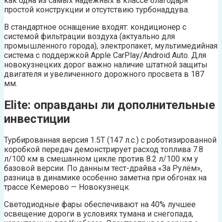
как одна из самых надежных в классе благодаря
простой конструкции и отсутствию турбонаддува.
В стандартное оснащение входят: кондиционер с
системой фильтрации воздуха (актуально для
промышленного города), электропакет, мультимедийная
система с поддержкой Apple CarPlay/Android Auto. Для
новокузнецких дорог важно наличие штатной защиты
двигателя и увеличенного дорожного просвета в 187
мм.
Elite: оправданы ли дополнительные
инвестиции
Турбированная версия 1.5T (147 л.с.) с роботизированной
коробкой передач демонстрирует расход топлива 7.8
л/100 км в смешанном цикле против 8.2 л/100 км у
базовой версии. По данным тест-драйва «За Рулём»,
разница в динамике особенно заметна при обгонах на
трассе Кемерово — Новокузнецк.
Светодиодные фары обеспечивают на 40% лучшее
освещение дороги в условиях тумана и снегопада,