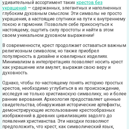
удивительный ассортимент таких
крестов без
украшений
— сдержанных, элегантных и наполненных
глубоким духовным смыслом. Эти символы не просто
украшения, а настоящие спутники на пути к внутреннему
покою и гармонии. Позвольте себе прикоснуться к
настоящему, ощутить силу простоты и найти в этом
своем уникальном духовном выражении!
В современности‚ крест продолжает оставаться важным
религиозным символом‚ но также приобрел
популярность в дизайне и ювелирных изделиях.
Минимализм в интерпретациях позволяет носить крест
как украшение или амулет‚ выражая свою веру и
духовность.
Однако‚ чтобы по-настоящему понять историю простых
крестов‚ необходимо углубиться в их происхождение‚
исследуя не только христианскую символику‚ но и более
ранние верования. Археология предоставляет ценные
свидетельства‚ обнаруживая исторические артефакты‚
демонстрирующие использование крестообразных
изображений в древних цивилизациях задолго до
появления христианства. Эти находки позволяют
предположить‚ что крест‚ как символический язык‚