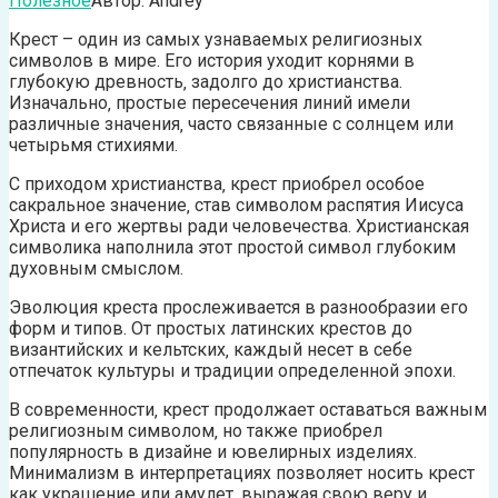
Полезное
Автор:
Andrey
Крест – один из самых узнаваемых религиозных
символов в мире. Его история уходит корнями в
глубокую древность‚ задолго до христианства.
Изначально‚ простые пересечения линий имели
различные значения‚ часто связанные с солнцем или
четырьмя стихиями.
С приходом христианства‚ крест приобрел особое
сакральное значение‚ став символом распятия Иисуса
Христа и его жертвы ради человечества. Христианская
символика наполнила этот простой символ глубоким
духовным смыслом.
Эволюция креста прослеживается в разнообразии его
форм и типов. От простых латинских крестов до
византийских и кельтских‚ каждый несет в себе
отпечаток культуры и традиции определенной эпохи.
В современности‚ крест продолжает оставаться важным
религиозным символом‚ но также приобрел
популярность в дизайне и ювелирных изделиях.
Минимализм в интерпретациях позволяет носить крест
как украшение или амулет‚ выражая свою веру и