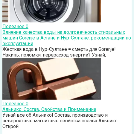
Полезное
0
Влияние качества воды на долговечность стиральных
машин Gorenje в Астане и Нур-Султане: рекомендации по
эксплуатации
Жесткая вода в Нур-Султане = смерть для Gorenje!
Накипь, поломки, перерасход энергии? Узнай,
Полезное
0
Альнико: Состав, Свойства и Применение
Узнай всё об Альнико! Состав, производство и
невероятные магнитные свойства сплава Альнико.
Открой