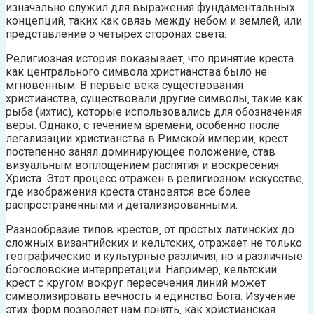
изначально служил для выражения фундаментальных
концепций‚ таких как связь между небом и землей‚ или
представление о четырех сторонах света.
Религиозная история показывает‚ что принятие креста
как центрального символа христианства было не
мгновенным. В первые века существования
христианства‚ существовали другие символы‚ такие как
рыба (ихтис)‚ которые использовались для обозначения
веры. Однако‚ с течением времени‚ особенно после
легализации христианства в Римской империи‚ крест
постепенно занял доминирующее положение‚ став
визуальным воплощением распятия и воскресения
Христа. Этот процесс отражен в религиозном искусстве‚
где изображения креста становятся все более
распространенными и детализированными.
Разнообразие типов крестов‚ от простых латинских до
сложных византийских и кельтских‚ отражает не только
географические и культурные различия‚ но и различные
богословские интерпретации. Например‚ кельтский
крест с кругом вокруг пересечения линий может
символизировать вечность и единство Бога. Изучение
этих форм позволяет нам понять‚ как христианская