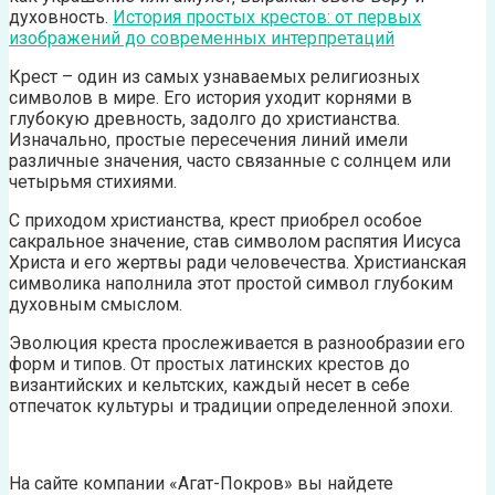
духовность.
История простых крестов: от первых
изображений до современных интерпретаций
Крест – один из самых узнаваемых религиозных
символов в мире. Его история уходит корнями в
глубокую древность‚ задолго до христианства.
Изначально‚ простые пересечения линий имели
различные значения‚ часто связанные с солнцем или
четырьмя стихиями.
С приходом христианства‚ крест приобрел особое
сакральное значение‚ став символом распятия Иисуса
Христа и его жертвы ради человечества. Христианская
символика наполнила этот простой символ глубоким
духовным смыслом.
Эволюция креста прослеживается в разнообразии его
форм и типов. От простых латинских крестов до
византийских и кельтских‚ каждый несет в себе
отпечаток культуры и традиции определенной эпохи.
На сайте компании «Агат-Покров» вы найдете