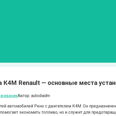
а К4М Renault — основные места устан
уживание
Автор:
autodiadm
тей автомобилей Рено с двигателем К4М. Он предназначен 
о помогает экономить топливо, но и служит для предотвра