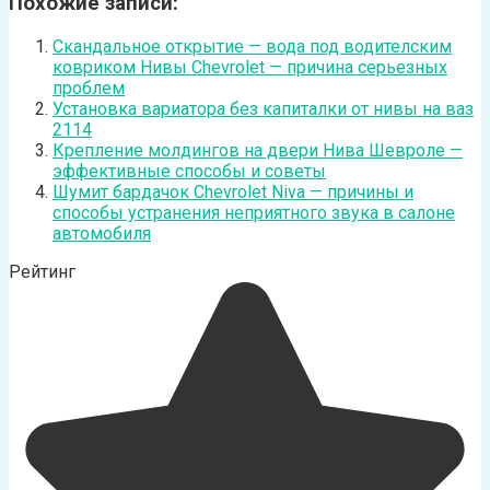
Похожие записи:
Скандальное открытие — вода под водителским
ковриком Нивы Chevrolet — причина серьезных
проблем
Установка вариатора без капиталки от нивы на ваз
2114
Крепление молдингов на двери Нива Шевроле —
эффективные способы и советы
Шумит бардачок Chevrolet Niva — причины и
способы устранения неприятного звука в салоне
автомобиля
Рейтинг