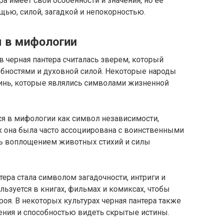
ра имеет свои особенности и значения, но ее
щью, силой, загадкой и непокорностью.
ы в мифологии
 черная пантера считалась зверем, который
бностями и духовной силой. Некоторые народы
инь, которые являлись символами жизненной
тся в мифологии как символ независимости,
ах она была часто ассоциирована с воинственными
ась воплощением животных стихий и силы
ера стала символом загадочности, интриги и
льзуется в книгах, фильмах и комиксах, чтобы
роя. В некоторых культурах черная пантера также
ения и способностью видеть скрытые истины.