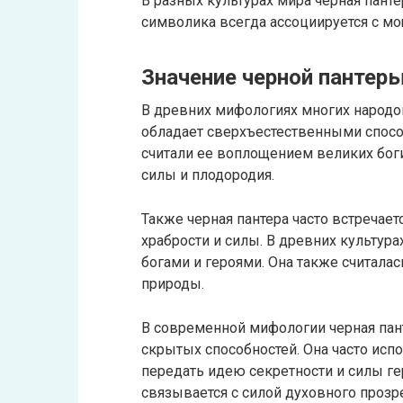
В разных культурах мира черная панте
символика всегда ассоциируется с мо
Значение черной пантер
В древних мифологиях многих народов
обладает сверхъестественными спосо
считали ее воплощением великих бог
силы и плодородия.
Также черная пантера часто встречае
храбрости и силы. В древних культур
богами и героями. Она также считал
природы.
В современной мифологии черная пант
скрытых способностей. Она часто испо
передать идею секретности и силы ге
связывается с силой духовного прозр