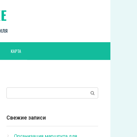
Е
биля
КАРТА
Поиск:
Свежие записи
Организация маршрута для