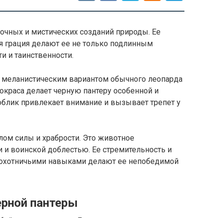
дочных и мистических созданий природы. Ее
я грация делают ее не только подлинным
и и таинственности.
ся меланистическим вариантом обычного леопарда
 окраса делает черную пантеру особенной и
облик привлекает внимание и вызывает трепет у
лом силы и храбрости. Это животное
 и воинской доблестью. Ее стремительность и
 охотничьими навыками делают ее непобедимой
ерной пантеры