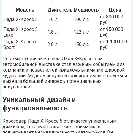
Модель
Двигатель
Мощность
Цена
от 800 000
Лада Х-Кросс 5
1.6 л
106 л.с.
руб.
Лада Х-Кросс 5
от 950 000
1.8 л
122 л.с.
Luxe
руб.
Лада Х-Кросс 5
от 1 100 000
2.0 л
150 л.с.
Sport
руб.
Первый публичный показ Лада Х-Кросс 5 на
автомобильной выставке стал важным событием для
компании и позволил ей привлечь внимание широкой
аудитории. Модель получила положительные отзывы и
вызвала большой интерес у потенциальных
покупателей.
Уникальный дизайн и
функциональность
Кроссовер Лада Х-Кросс 5 отличается уникальным
дизайном, который привлекает внимание и
подчеркивает индивидуальность автомобиля. Он