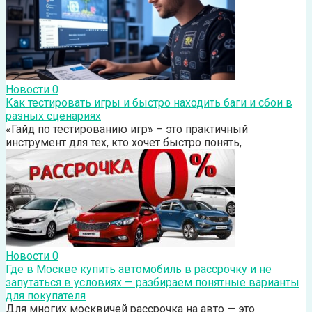
Новости
0
Как тестировать игры и быстро находить баги и сбои в
разных сценариях
«Гайд по тестированию игр» – это практичный
инструмент для тех, кто хочет быстро понять,
Новости
0
Где в Москве купить автомобиль в рассрочку и не
запутаться в условиях — разбираем понятные варианты
для покупателя
Для многих москвичей рассрочка на авто — это