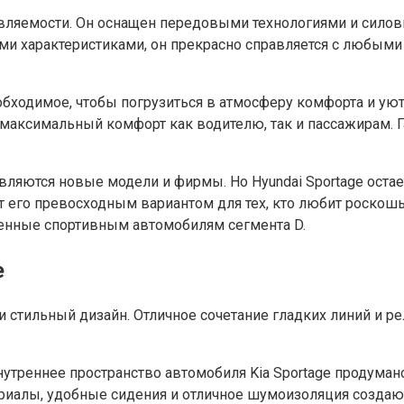
равляемости. Он оснащен передовыми технологиями и сил
ми характеристиками, он прекрасно справляется с любыми
еобходимое, чтобы погрузиться в атмосферу комфорта и у
аксимальный комфорт как водителю, так и пассажирам. Га
ляются новые модели и фирмы. Но Hyundai Sportage остае
его превосходным вариантом для тех, кто любит роскошь 
венные спортивным автомобилям сегмента D.
e
 и стильный дизайн. Отличное сочетание гладких линий и
утреннее пространство автомобиля Kia Sportage продуман
ериалы, удобные сидения и отличное шумоизоляция создаю